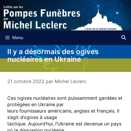
Aller
au
contenu
Menu
Il y a désormais des ogives
nucléaires en Ukraine
21 octobre 2022
par
Michel Leclerc
Ces ogives nucléaires sont puissamment gardées et
protégées en Ukraine par
leurs fournisseurs américains, anglais et français. Il
s’agit d’ogives à usage
tactique. Aujourd’hui, l’Ukraine est devenue un pays
où la dissuasion nucléaire