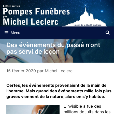
Aller
au
contenu
Menu
Des évènements du passé n’ont
pas servi de leçon
15 février 2020
par
Michel Leclerc
Certes, les événements provenaient de la main de
l’homme. Mais quand des événements mille fois plus
graves viennent de la nature, alors on s’y habitue.
L’invisible a tué des
millions de juifs dans les