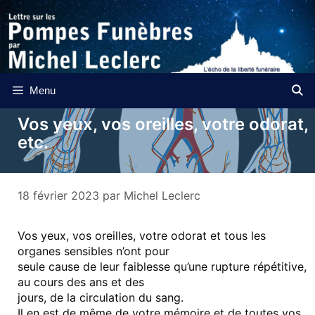
Aller
au
contenu
Menu
Vos yeux, vos oreilles, votre odorat,
etc.
18 février 2023
par
Michel Leclerc
Vos yeux, vos oreilles, votre odorat et tous les
organes sensibles n’ont pour
seule cause de leur faiblesse qu’une rupture répétitive,
au cours des ans et des
jours, de la circulation du sang.
Il en est de même de votre mémoire et de toutes vos