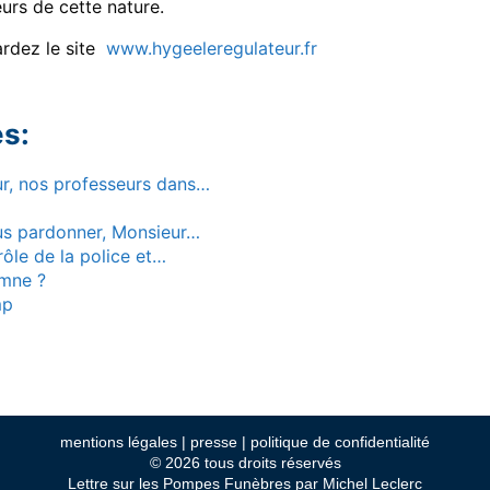
urs de cette nature.
ardez le site
www.hygeeleregulateur.fr
es:
ur, nos professeurs dans…
ous pardonner, Monsieur…
trôle de la police et…
omne ?
mp
mentions légales
|
presse
|
politique de confidentialité
© 2026 tous droits réservés
Lettre sur les Pompes Funèbres par Michel Leclerc