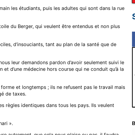
main les étudiants, puis les adultes qui sont dans la rue
toile du Berger, qui veulent être entendus et non plus
ciles, d’insouciants, tant au plan de la santé que de
t nous leur demandons pardon d’avoir seulement suivi le
on et d’une médecine hors course qui ne conduit qu’à la
forme et longtemps ; ils ne refusent pas le travail mais
gé de taxes.
es règles identiques dans tous les pays. Ils veulent
ari ».
B
vre autrement, que cela nous plaise ou pas, il faudra