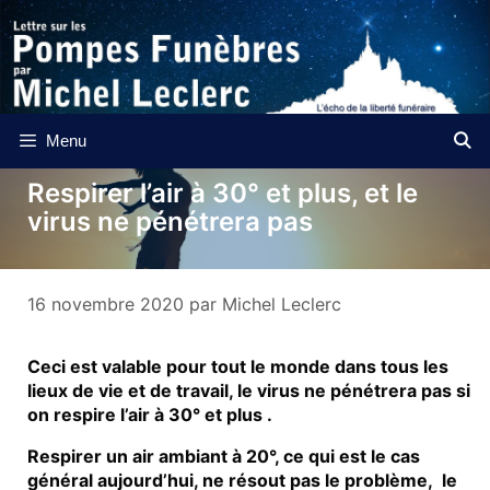
Aller
au
contenu
Menu
Respirer l’air à 30° et plus, et le
virus ne pénétrera pas
16 novembre 2020
par
Michel Leclerc
Ceci est valable pour tout le monde dans tous les
lieux de vie et de travail, le virus ne pénétrera pas si
on respire l’air à 30° et plus .
Respirer un air ambiant à 20°, ce qui est le cas
général aujourd’hui, ne résout pas le problème, le