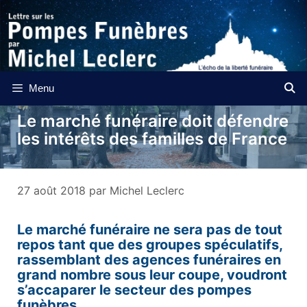
Aller
au
contenu
Menu
Le marché funéraire doit défendre
les intérêts des familles de France
27 août 2018
par
Michel Leclerc
Le marché funéraire ne sera pas de tout
repos tant que des groupes spéculatifs,
rassemblant des agences funéraires en
grand nombre sous leur coupe, voudront
s’accaparer le secteur des pompes
funèbres.